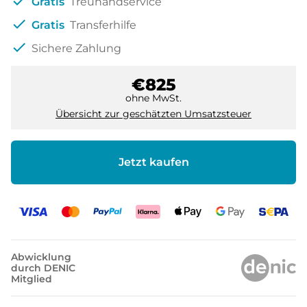
check
Gratis
Treuhandservice
check
Gratis
Transferhilfe
check
Sichere Zahlung
€825
ohne MwSt.
Übersicht zur geschätzten Umsatzsteuer
Jetzt kaufen
Abwicklung
durch DENIC
Mitglied